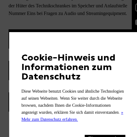
der Hüter des Technikschrankes im Speicher und Anlaufstelle
Nummer Eins bei Fragen zu Audio und Streamingequipment.
JJ auf Twitch
Cookie-Hinweis und
Informationen zum
JJ auf Facebook
Datenschutz
Diese Webseite benutzt Cookies und ähnliche Technologien
auf seinen Webseiten. Wenn Sie weiter durch die Webseite
JJ auf Instagram
browsen, nachdem Ihnen die Cookie-Informationen
angezeigt wurden, erklären Sie sich damit einverstanden.
»
Mehr zum Datenschutz erfahren.