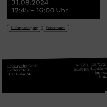
31.08.2024
12:45 – 16:00 Uhr
Hafenspaziergang
Performance
0231 - 108 722 23
Tel.
Projektspeicher GmbH
hallo@projektspeicher.
Speicherstraße 33
Impress
44147 Dortmund
Konta