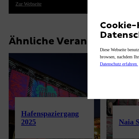
Zur Webseite
Cookie-
Datensc
Ähnliche Veranstaltung
Diese Webseite benutz
browsen, nachdem Ihne
Datenschutz erfahren.
Hafenspaziergang
2025
Naia 