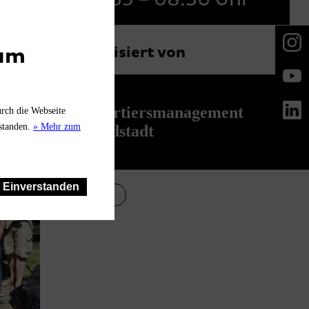
Organisiert von
zum
Quartiersmanagement
urch die Webseite
rstanden.
» Mehr zum
Nordstadt
Einverstanden
Konzert